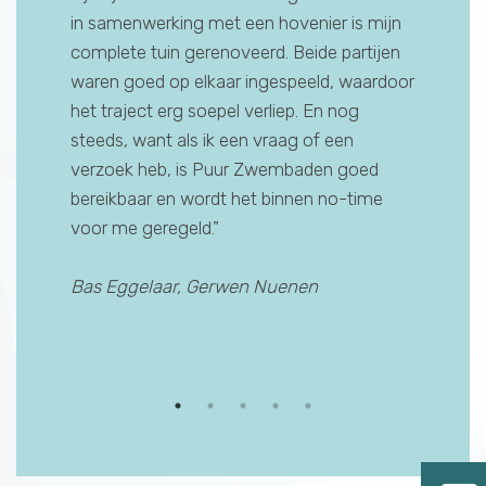
het
in samenwerking met een hovenier is mijn
hebben v
 ze
complete tuin gerenoveerd. Beide partijen
blind ver
waren goed op elkaar ingespeeld, waardoor
persoonl
oud aan
het traject erg soepel verliep. En nog
Heidie a
f, maar
steeds, want als ik een vraag of een
en een 
 Heidie
verzoek heb, is Puur Zwembaden goed
wilden, 
bereikbaar en wordt het binnen no-time
Zwembade
voor me geregeld.”
gedaan en
Bas Eggelaar, Gerwen Nuenen
Mitchell