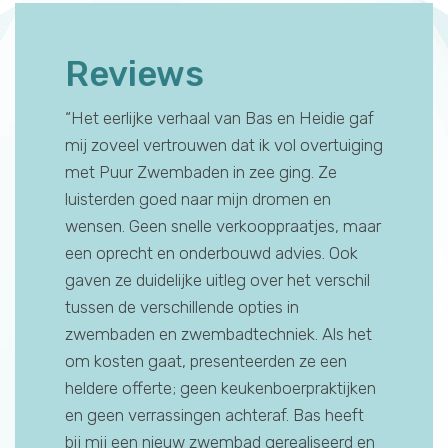
Reviews
aande
“Het eerlijke verhaal van Bas en Heidie gaf
“Ik had 
t is een
mij zoveel vertrouwen dat ik vol overtuiging
voor de 
s heeft
met Puur Zwembaden in zee ging. Ze
maar het
rig werk
luisterden goed naar mijn dromen en
Bas en He
 Ook over
wensen. Geen snelle verkooppraatjes, maar
hen mete
iets
een oprecht en onderbouwd advies. Ook
het eers
heeft
gaven ze duidelijke uitleg over het verschil
van het
 is voor
tussen de verschillende opties in
zakendoet
n om
zwembaden en zwembadtechniek. Als het
Dat maak
omp; geen
om kosten gaat, presenteerden ze een
persoonli
 zijn
heldere offerte; geen keukenboerpraktijken
een piet
 zijn
en geen verrassingen achteraf. Bas heeft
overtreft
het
bij mij een nieuw zwembad gerealiseerd en
het werk 