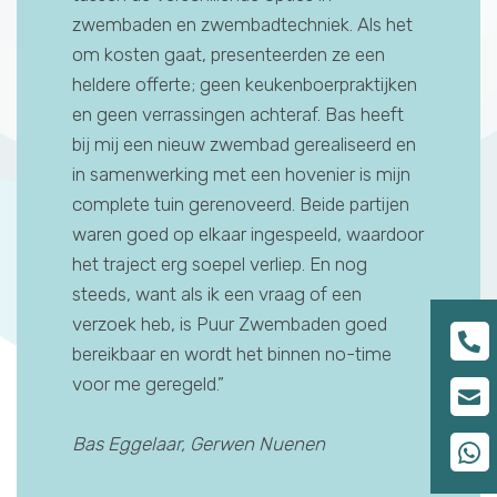
n om
zwembaden en zwembadtechniek. Als het
Dat maak
omp; geen
om kosten gaat, presenteerden ze een
persoonli
 zijn
heldere offerte; geen keukenboerpraktijken
een piet
 zijn
en geen verrassingen achteraf. Bas heeft
overtreft
het
bij mij een nieuw zwembad gerealiseerd en
het werk 
het
in samenwerking met een hovenier is mijn
hebben v
 ze
complete tuin gerenoveerd. Beide partijen
blind ver
waren goed op elkaar ingespeeld, waardoor
persoonl
oud aan
het traject erg soepel verliep. En nog
Heidie a
f, maar
steeds, want als ik een vraag of een
en een 
 Heidie
verzoek heb, is Puur Zwembaden goed
wilden, 
bereikbaar en wordt het binnen no-time
Zwembade
voor me geregeld.”
gedaan en
Bas Eggelaar, Gerwen Nuenen
Mitchell