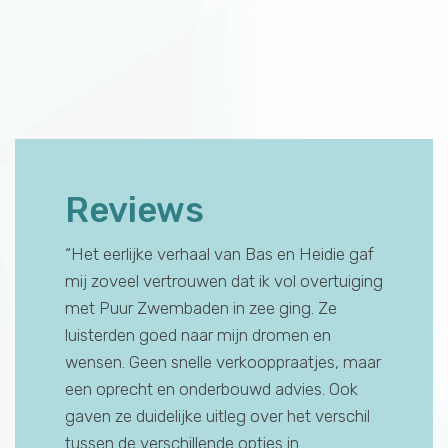
Reviews
aande
“Het eerlijke verhaal van Bas en Heidie gaf
“Ik had 
t is een
mij zoveel vertrouwen dat ik vol overtuiging
voor de 
s heeft
met Puur Zwembaden in zee ging. Ze
maar het
rig werk
luisterden goed naar mijn dromen en
Bas en He
 Ook over
wensen. Geen snelle verkooppraatjes, maar
hen mete
iets
een oprecht en onderbouwd advies. Ook
het eers
heeft
gaven ze duidelijke uitleg over het verschil
van het
 is voor
tussen de verschillende opties in
zakendoet